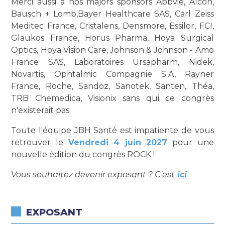
Merci aussi à nos majors sponsors Abbvie, Alcon,
Bausch + Lomb,Bayer Healthcare SAS, Carl Zeiss
Meditec France, Cristalens, Densmore, Essilor, FCI,
Glaukos France, Horus Pharma, Hoya Surgical
Optics, Hoya Vision Care, Johnson & Johnson - Amo
France SAS, Laboratoires Ursapharm, Nidek,
Novartis, Ophtalmic Compagnie S.A, Rayner
France, Roche, Sandoz, Sanotek, Santen, Théa,
TRB Chemedica, Visionix sans qui ce congrès
n'existerait pas.
Toute l'équipe JBH Santé est impatiente de vous
retrouver le
Vendredi 4 juin 2027
pour une
nouvelle édition du congrès ROCK !
Vous souhaitez devenir exposant ? C'est
ici
EXPOSANT