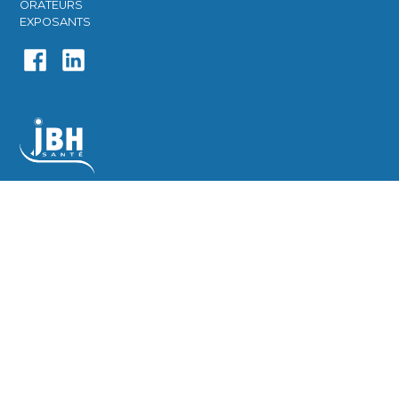
ORATEURS​
EXPOSANTS​